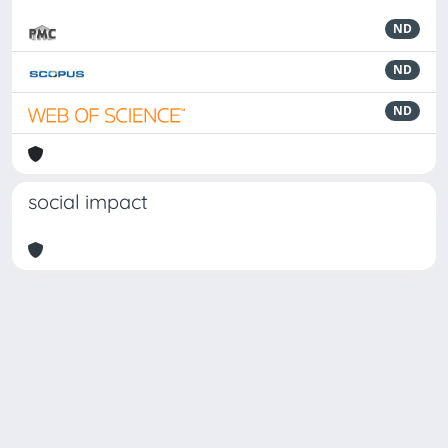
ND
ND
ND
social impact
Powered by
IRIS
-
about IRIS
-
Utilizzo dei cookie
Copyright © 2026