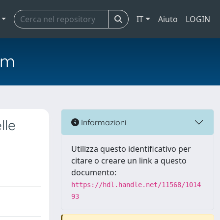
IT
Aiuto
LOGIN
em
lle
Informazioni
Utilizza questo identificativo per
citare o creare un link a questo
documento:
https://hdl.handle.net/11568/1014
93