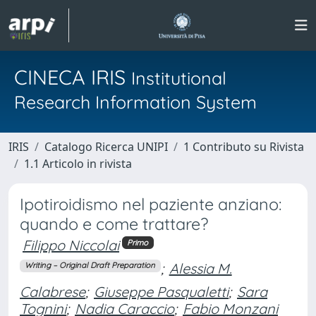
CINECA IRIS
Institutional
Research Information System
IRIS
Catalogo Ricerca UNIPI
1 Contributo su Rivista
1.1 Articolo in rivista
Ipotiroidismo nel paziente anziano:
quando e come trattare?
Filippo Niccolai
Primo
;
Alessia M.
Writing – Original Draft Preparation
Calabrese
;
Giuseppe Pasqualetti
;
Sara
Tognini
;
Nadia Caraccio
;
Fabio Monzani