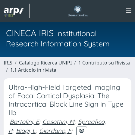
CINECA IRIS
Institutional
Research Information System
IRIS
Catalogo Ricerca UNIPI
1 Contributo su Rivista
1.1 Articolo in rivista
Ultra-High-Field Targeted Imaging
of Focal Cortical Dysplasia: The
Intracortical Black Line Sign in Type
IIb
Bartolini, E
;
Cosottini, M
;
Spreafico,
R
;
Biagi, L
;
Giordano, F
;