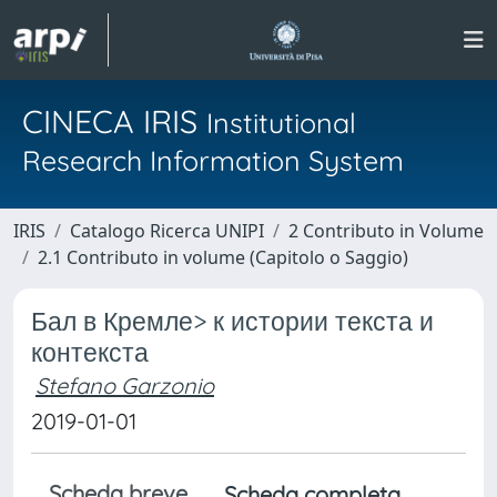
CINECA IRIS
Institutional
Research Information System
IRIS
Catalogo Ricerca UNIPI
2 Contributo in Volume
2.1 Contributo in volume (Capitolo o Saggio)
Бал в Кремле> к истории текста и
контекста
Stefano Garzonio
2019-01-01
Scheda breve
Scheda completa