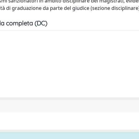
smi sanzionatori in ambito disciplinare dei magistrati, evid
ilità di graduazione da parte del giudice (sezione disciplinare
a completa (DC)