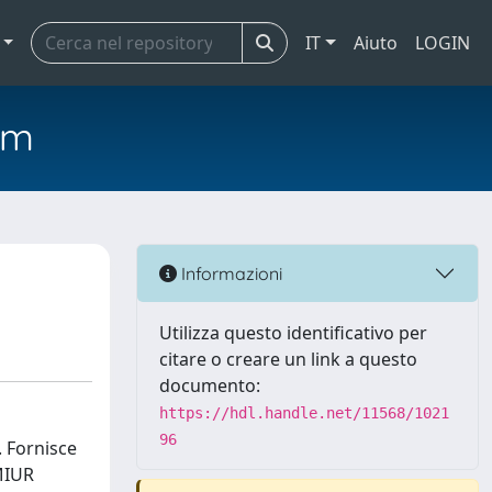
IT
Aiuto
LOGIN
em
Informazioni
Utilizza questo identificativo per
citare o creare un link a questo
documento:
https://hdl.handle.net/11568/1021
96
. Fornisce
 MIUR