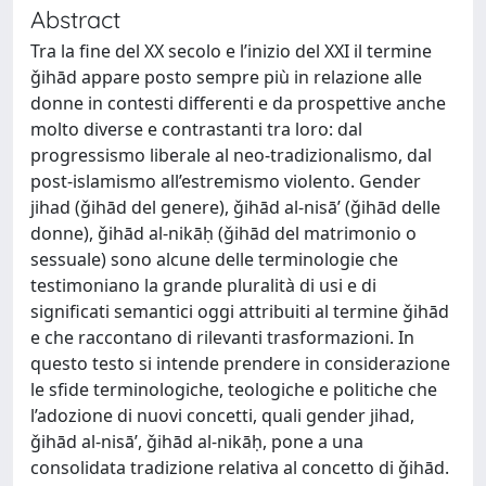
Abstract
Tra la fine del XX secolo e l’inizio del XXI il termine
ǧihād appare posto sempre più in relazione alle
donne in contesti differenti e da prospettive anche
molto diverse e contrastanti tra loro: dal
progressismo liberale al neo-tradizionalismo, dal
post-islamismo all’estremismo violento. Gender
jihad (ǧihād del genere), ǧihād al-nisāʼ (ǧihād delle
donne), ǧihād al-nikāḥ (ǧihād del matrimonio o
sessuale) sono alcune delle terminologie che
testimoniano la grande pluralità di usi e di
significati semantici oggi attribuiti al termine ǧihād
e che raccontano di rilevanti trasformazioni. In
questo testo si intende prendere in considerazione
le sfide terminologiche, teologiche e politiche che
l’adozione di nuovi concetti, quali gender jihad,
ǧihād al-nisāʼ, ǧihād al-nikāḥ, pone a una
consolidata tradizione relativa al concetto di ǧihād.