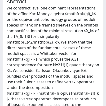
Abstract
We construct level one dominant representations
of the affine Kac-Moody algebra $mathfrak{gl}_k$
on the equivariant cohomology groups of moduli
spaces of rank one framed sheaves on the orbifold
compactification of the minimal resolution $X_k$ of
the $A_{k-1}$ toric singularity
$mathbb{C}^2/mathbb{Z}_k$. We show that the
direct sum of the fundamental classes of these
moduli spaces is a Whittaker vector for
$mathfrak{gl}_k$, which proves the AGT
correspondence for pure N=2 U(1) gauge theory on
Xk. We consider Carlsson-Okounkov type Ext-
bundles over products of the moduli spaces and
use their Euler classes to define vertex operators.
Under the decomposition
$mathfrak{gl}_k≃mathfrak{h}oplus$mathfrak{sl}_k
$, these vertex operators decompose as products
of bosonic exponentials associated to the