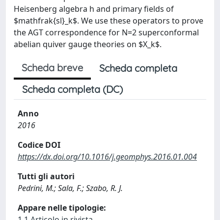
Heisenberg algebra h and primary fields of
$mathfrak{sl}_k$. We use these operators to prove
the AGT correspondence for N=2 superconformal
abelian quiver gauge theories on $X_k$.
Scheda breve
Scheda completa
Scheda completa (DC)
Anno
2016
Codice DOI
https://dx.doi.org/10.1016/j.geomphys.2016.01.004
Tutti gli autori
Pedrini, M.; Sala, F.; Szabo, R. J.
Appare nelle tipologie:
1.1 Articolo in rivista