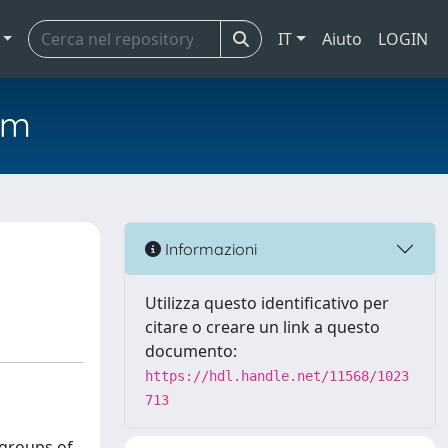
IT
Aiuto
LOGIN
em
Informazioni
Utilizza questo identificativo per
citare o creare un link a questo
documento:
https://hdl.handle.net/11568/1023
713
 groups of