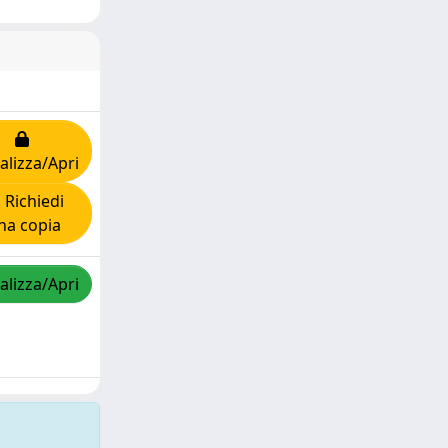
alizza/Apri
Richiedi
na copia
alizza/Apri