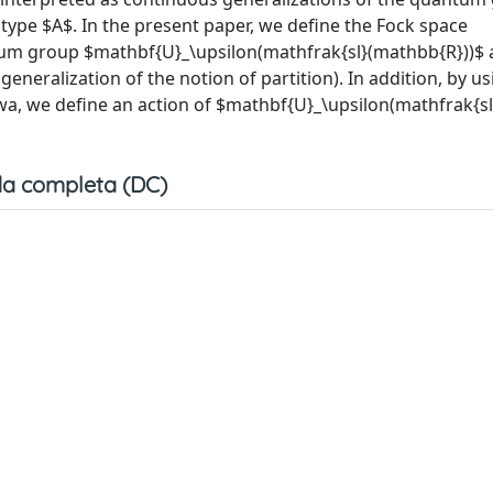
e type $A$. In the present paper, we define the Fock space
um group $mathbf{U}_\upsilon(mathfrak{sl}(mathbb{R}))$ 
neralization of the notion of partition). In addition, by us
wa, we define an action of $mathbf{U}_\upsilon(mathfrak{sl
a completa (DC)