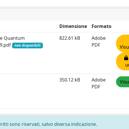
Dimensione
Formato
cle Quantum
822.61 kB
Adobe
19.pdf
PDF
non disponibili
Visu
u
350.12 kB
Adobe
Visu
PDF
ritti sono riservati, salvo diversa indicazione.