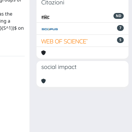
Citazioni
as the
ND
ing a
}(S^1))$ on
7
5
social impact