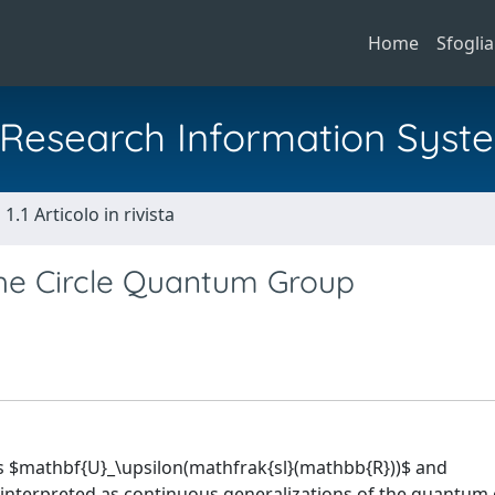
Home
Sfoglia
al Research Information Syst
1.1 Articolo in rivista
he Circle Quantum Group
ps $mathbf{U}_\upsilon(mathfrak{sl}(mathbb{R}))$ and
 interpreted as continuous generalizations of the quantum