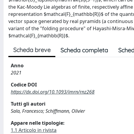
the Kac-Moody Lie algebras of finite, respectively affin
representation $mathcal{F}_{mathbb{R}}$ of the quant
vector space generated by real pyramids (a continuous ge
variant of the "folding procedure" of Hayashi-Misra-Mi
$mathcal{F}_{mathbb{R}}$.
Scheda breve
Scheda completa
Sched
Anno
2021
Codice DOI
https://dx.doi.org/10.1093/imrn/rnz268
Tutti gli autori
Sala, Francesco; Schiffmann, Olivier
Appare nelle tipologie:
1.1 Articolo in rivista