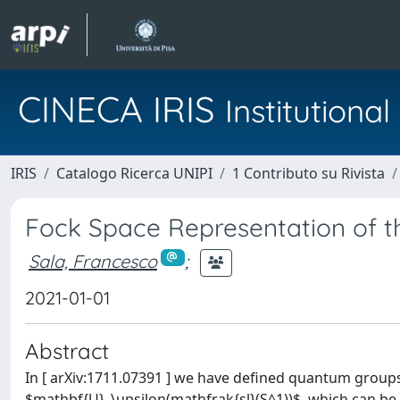
CINECA IRIS
Institution
IRIS
Catalogo Ricerca UNIPI
1 Contributo su Rivista
Fock Space Representation of t
Sala, Francesco
;
2021-01-01
Abstract
In [ arXiv:1711.07391 ] we have defined quantum grou
$mathbf{U}_\upsilon(mathfrak{sl}(S^1))$, which can be