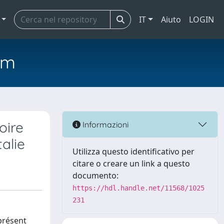
IT
Aiuto
LOGIN
em
oire
Informazioni
talie
Utilizza questo identificativo per
citare o creare un link a questo
documento:
https://hdl.handle.net/11568/1025
231
 présent