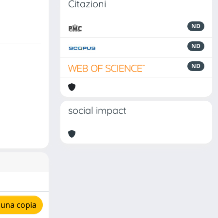
Citazioni
ND
ND
ND
social impact
 una copia