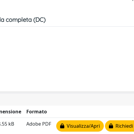
a completa (DC)
mensione
Formato
.55 kB
Adobe PDF
Visualizza/Apri
Richiedi