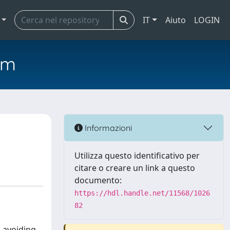
IT
Aiuto
LOGIN
em
Informazioni
Utilizza questo identificativo per
citare o creare un link a questo
documento:
https://hdl.handle.net/11568/1026
82
f-avoiding