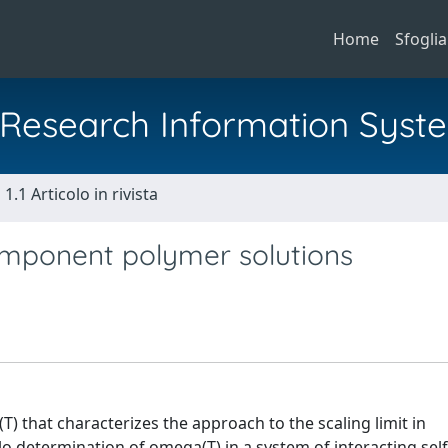
Home
Sfoglia
al Research Information Syst
1.1 Articolo in rivista
component polymer solutions
) that characterizes the approach to the scaling limit in
 determination of omega(T) in a system of interacting sel