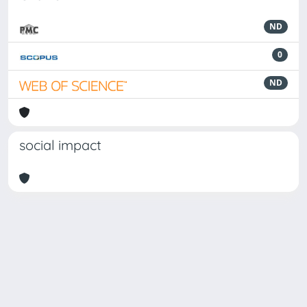
ND
0
ND
social impact
Powered by
IRIS
-
about IRIS
-