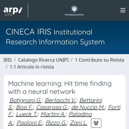
CINECA IRIS
Institutional
Research Information System
IRIS
Catalogo Ricerca UNIPI
1 Contributo su Rivista
1.1 Articolo in rivista
Machine learning: Hit time finding
with a neural network
Batignani G.
;
Bertacchi V.
;
Bettarini
S.
;
Bosi F.
;
Casarosa G.
;
de Nuccio M.
;
Forti
F.
;
Lueck T.
;
Martini A.
;
Paladino
A.
;
Paoloni E.
;
Rizzo G.
;
Zani L.