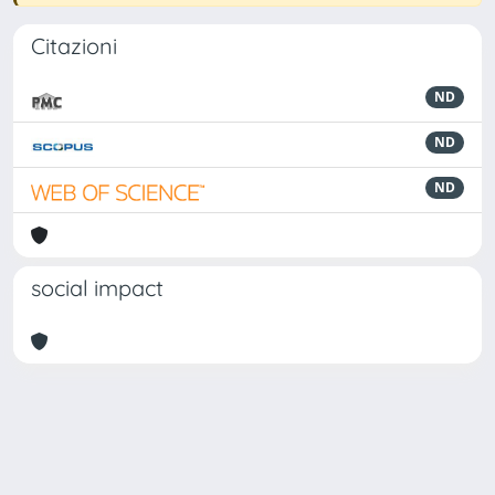
Citazioni
ND
ND
ND
social impact