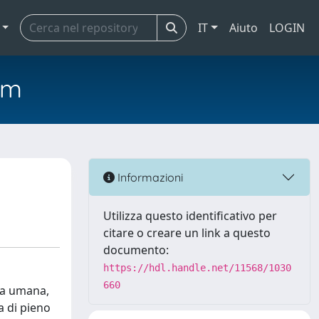
IT
Aiuto
LOGIN
em
Informazioni
Utilizza questo identificativo per
citare o creare un link a questo
documento:
https://hdl.handle.net/11568/1030
660
ola umana,
a di pieno