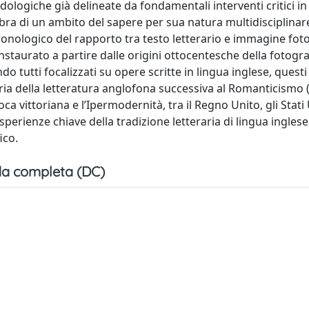
logiche già delineate da fondamentali interventi critici in 
bra di un ambito del sapere per sua natura multidisciplina
cronologico del rapporto tra testo letterario e immagine fot
nstaurato a partire dalle origini ottocentesche della fotogra
o tutti focalizzati su opere scritte in lingua inglese, questi
oria della letteratura anglofona successiva al Romanticismo
vittoriana e l’Ipermodernità, tra il Regno Unito, gli Stati U
erienze chiave della tradizione letteraria di lingua inglese
ico.
a completa (DC)