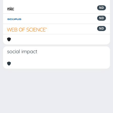
ND
ND
ND
social impact
Powered by
IRIS
-
about IRIS
-
Utilizzo dei cookie
Copyright © 2026