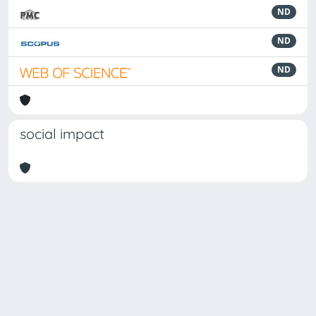
ND
ND
ND
social impact
Powered by
IRIS
-
about IRIS
-
Utilizzo dei cookie
Copyright © 2026