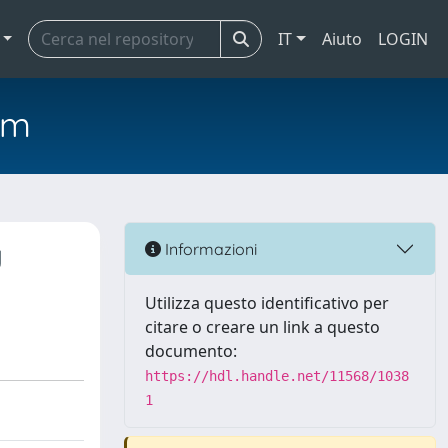
IT
Aiuto
LOGIN
em
y
Informazioni
Utilizza questo identificativo per
citare o creare un link a questo
documento:
https://hdl.handle.net/11568/1038
1