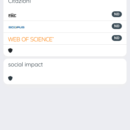
Citazioni
ND
ND
ND
social impact
Powered by
IRIS
-
about IRIS
-