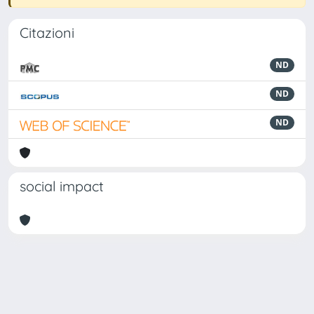
Citazioni
ND
ND
ND
social impact