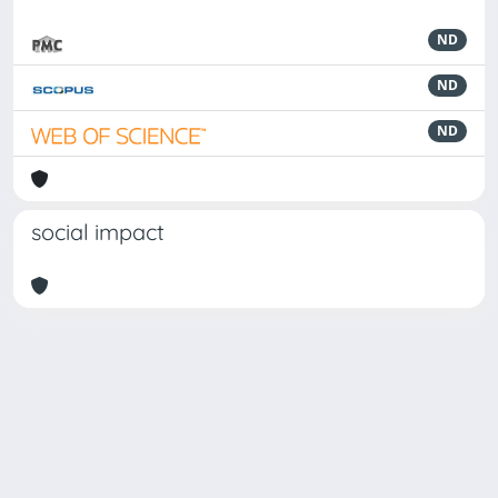
ND
ND
ND
social impact
Powered by
IRIS
-
about IRIS
-
Utilizzo dei cookie
Copyright © 2026