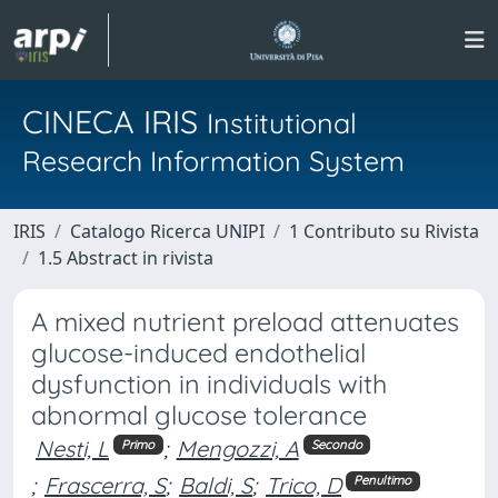
CINECA IRIS
Institutional
Research Information System
IRIS
Catalogo Ricerca UNIPI
1 Contributo su Rivista
1.5 Abstract in rivista
A mixed nutrient preload attenuates
glucose-induced endothelial
dysfunction in individuals with
abnormal glucose tolerance
Nesti, L
;
Mengozzi, A
Primo
Secondo
;
Frascerra, S
;
Baldi, S
;
Trico, D
Penultimo