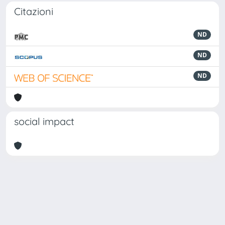
Citazioni
ND
ND
ND
social impact