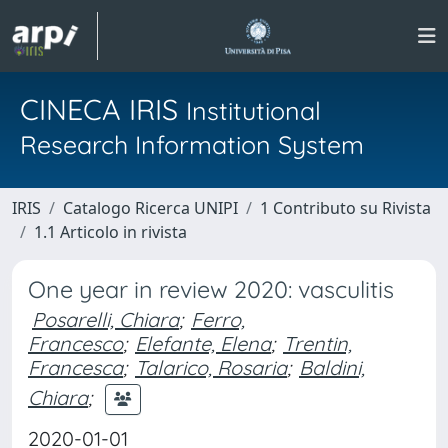
CINECA IRIS
Institutional
Research Information System
IRIS
Catalogo Ricerca UNIPI
1 Contributo su Rivista
1.1 Articolo in rivista
One year in review 2020: vasculitis
Posarelli, Chiara
;
Ferro,
Francesco
;
Elefante, Elena
;
Trentin,
Francesca
;
Talarico, Rosaria
;
Baldini,
Chiara
;
2020-01-01