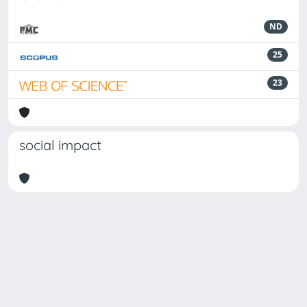
ND
25
23
social impact
Powered by
IRIS
-
about IRIS
-