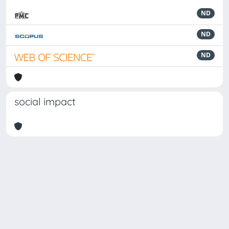
ND
ND
ND
social impact
Powered by
IRIS
-
about IRIS
-
Utilizzo dei cookie
Copyright © 2026