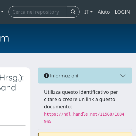
IT
Aiuto
LOGIN
em
rsg.):
Informazioni
Band
Utilizza questo identificativo per
citare o creare un link a questo
documento:
https://hdl.handle.net/11568/1084
965