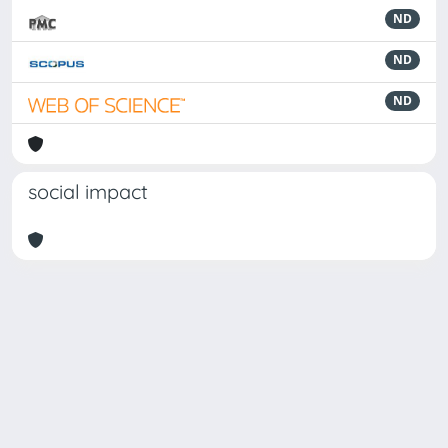
ND
ND
ND
social impact
Powered by
IRIS
-
about IRIS
-
Utilizzo dei cookie
Copyright © 2026