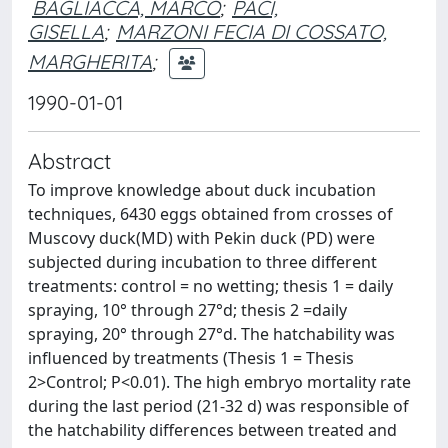
BAGLIACCA, MARCO
;
PACI,
GISELLA
;
MARZONI FECIA DI COSSATO,
MARGHERITA
;
1990-01-01
Abstract
To improve knowledge about duck incubation
techniques, 6430 eggs obtained from crosses of
Muscovy duck(MD) with Pekin duck (PD) were
subjected during incubation to three different
treatments: control = no wetting; thesis 1 = daily
spraying, 10° through 27°d; thesis 2 =daily
spraying, 20° through 27°d. The hatchability was
influenced by treatments (Thesis 1 = Thesis
2>Control; P<0.01). The high embryo mortality rate
during the last period (21-32 d) was responsible of
the hatchability differences between treated and