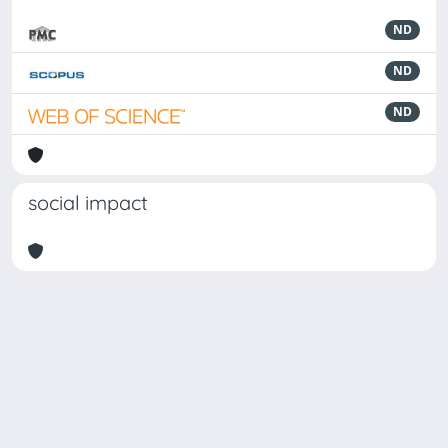
ND
ND
ND
social impact
Powered by
IRIS
-
about IRIS
-
Utilizzo dei cookie
Copyright © 2026