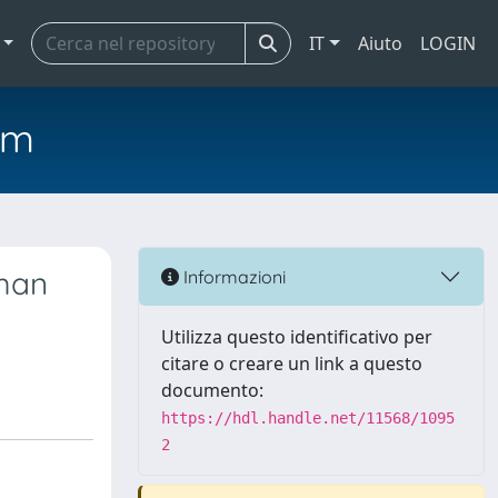
IT
Aiuto
LOGIN
em
uman
Informazioni
Utilizza questo identificativo per
citare o creare un link a questo
documento:
https://hdl.handle.net/11568/1095
2