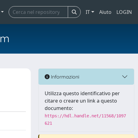
IT
Aiuto
LOGIN
em
s
Informazioni
Utilizza questo identificativo per
citare o creare un link a questo
documento:
https://hdl.handle.net/11568/1097
621