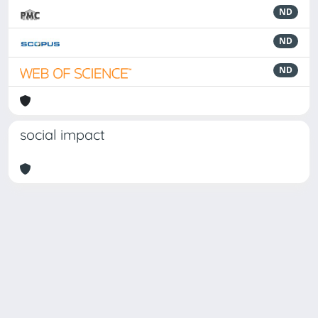
ND
ND
ND
social impact
Powered by
IRIS
-
about IRIS
-
Utilizzo dei cookie
Copyright © 2026