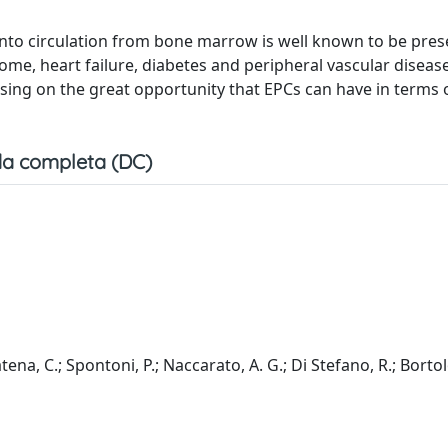
 into circulation from bone marrow is well known to be pres
rome, heart failure, diabetes and peripheral vascular diseas
cusing on the great opportunity that EPCs can have in terms 
a completa (DC)
atena, C.; Spontoni, P.; Naccarato, A. G.; Di Stefano, R.; Bortolo