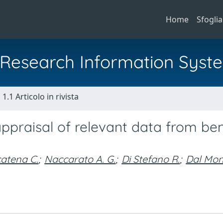
Home
Sfoglia
al Research Information Syst
1.1 Articolo in rivista
 appraisal of relevant data from be
atena C.
;
Naccarato A. G.
;
Di Stefano R.
;
Dal Mon