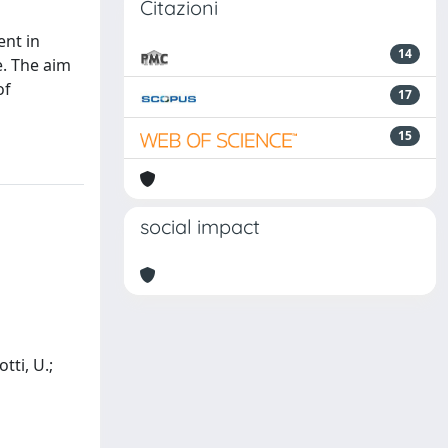
Citazioni
ent in
14
e. The aim
of
17
15
social impact
tti, U.;