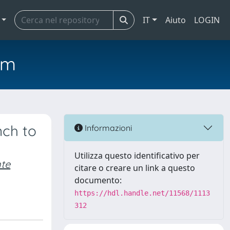
IT
Aiuto
LOGIN
em
nch to
Informazioni
Utilizza questo identificativo per
te
citare o creare un link a questo
documento:
https://hdl.handle.net/11568/1113
312