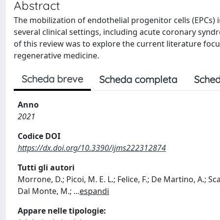
Abstract
The mobilization of endothelial progenitor cells (EPCs)
several clinical settings, including acute coronary synd
of this review was to explore the current literature fo
regenerative medicine.
Scheda breve
Scheda completa
Sched
Anno
2021
Codice DOI
https://dx.doi.org/10.3390/ijms222312874
Tutti gli autori
Morrone, D.; Picoi, M. E. L.; Felice, F.; De Martino, A.; Sc
Dal Monte, M.;
...
espandi
Appare nelle tipologie: