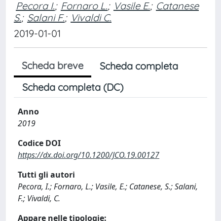
Pecora I.
;
Fornaro L.
;
Vasile E.
;
Catanese
S.
;
Salani F.
;
Vivaldi C.
2019-01-01
Scheda breve
Scheda completa
Scheda completa (DC)
Anno
2019
Codice DOI
https://dx.doi.org/10.1200/JCO.19.00127
Tutti gli autori
Pecora, I.; Fornaro, L.; Vasile, E.; Catanese, S.; Salani,
F.; Vivaldi, C.
Appare nelle tipologie: