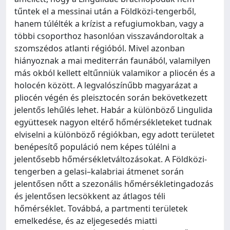
tűntek el a messinai után a Földközi-tengerből,
hanem túlélték a krízist a refugiumokban, vagy a
többi csoporthoz hasonlóan visszavándoroltak a
szomszédos atlanti régióból. Mivel azonban
hiányoznak a mai mediterrán faunából, valamilyen
más okból kellett eltűnniük valamikor a pliocén és a
holocén között. A legvalószínűbb magyarázat a
pliocén végén és pleisztocén során bekövetkezett
jelentős lehűlés lehet. Habár a különböző Lingulida
együttesek nagyon eltérő hőmérsékleteket tudnak
elviselni a különböző régiókban, egy adott területet
benépesítő populáció nem képes túlélni a
jelentősebb hőmérsékletváltozásokat. A Földközi-
tengerben a gelasi–kalabriai átmenet során
jelentősen nőtt a szezonális hőmérsékletingadozás
és jelentősen lecsökkent az átlagos téli
hőmérséklet. Továbbá, a partmenti területek
emelkedése, és az eljegesedés miatti