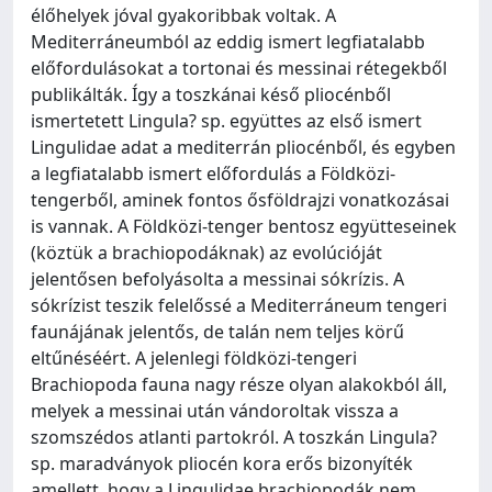
élőhelyek jóval gyakoribbak voltak. A
Mediterráneumból az eddig ismert legfiatalabb
előfordulásokat a tortonai és messinai rétegekből
publikálták. Így a toszkánai késő pliocénből
ismertetett Lingula? sp. együttes az első ismert
Lingulidae adat a mediterrán pliocénből, és egyben
a legfiatalabb ismert előfordulás a Földközi-
tengerből, aminek fontos ősföldrajzi vonatkozásai
is vannak. A Földközi-tenger bentosz együtteseinek
(köztük a brachiopodáknak) az evolúcióját
jelentősen befolyásolta a messinai sókrízis. A
sókrízist teszik felelőssé a Mediterráneum tengeri
faunájának jelentős, de talán nem teljes körű
eltűnéséért. A jelenlegi földközi-tengeri
Brachiopoda fauna nagy része olyan alakokból áll,
melyek a messinai után vándoroltak vissza a
szomszédos atlanti partokról. A toszkán Lingula?
sp. maradványok pliocén kora erős bizonyíték
amellett, hogy a Lingulidae brachiopodák nem