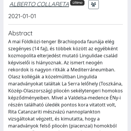
ALBERTO COLLARETA
Ultimo
2021-01-01
Abstract
A mai Földközi-tenger Brachiopoda faunája elég
szegényes (14 faj), és többek között az egyébként
kozmopolita elterjedést mutató Lingulidae család
képviselői is hiányoznak. Az ismert neogén
rekordok is nagyon ritkák a Mediterráneumban.
Olasz kollégák a közelmúltban Lingulida
maradványokat találtak La Serra lelőhely (Toszkána,
Közép-Olaszország) pliocén sekélytengeri homokos
képződményeiben. Mivel a Valdelsa-medence ÉNy-i
részén található üledék pontos kora vitatott volt,
Rita Catanzariti mészvázú nannoplankton
vizsgáltokat végzett, és kimutatta, hogy a
maradványok felső pliocén (piacenzai) homokból