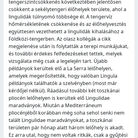
tengerszintcsökkenés következtében jelentősen
csökkent a sekélytengeri élőhelyek területe, ahol a
lingulidák túlnyomó többsége él. A tengervíz
hőmérsékletének csökkenése és az élőhelyvesztés
együttesen vezethetett a lingulidák kihalásához a
Földközi-tengerben. Az olasz kollégák a cikk
megjelenése után is folytatták a terepi munkájukat,
és további érdekes felfedezéseket tettek, melyek
vizsgálata még csak a legelején tart. Újabb
példányok kerültek elő a La Serra lelőhelyen,
amelyek megerősítették, hogy valóban Lingula
példányok találhatók a szelvényben (most már
kérdőjel nélkül). Ráadásul további két toszkánai
pliocén lelőhelyen is kerültek elő Lingulidae
maradványok. Miután a Mediterráneum
pliocénjéből korábban még soha sehol senki nem
talált Lingulidae maradványokat, a toszkánai
területen pár hónap alatt három lelőhely is akadt.
Ez arra utal, hogy nem voltak ritkák, csak a gyűjtési