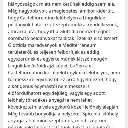
hiányosságok miatt nem kerültek eddig szem elé.
Még nagyobb volt a meglepetés, amikor kiderült,
hogy Castelfiorentino lelőhelyén a Lingulidae
példányok határozott szeptumokkal rendelkeznek,
ami arra utal, hogy itt a Glottidia nemzetséghez
sorolható példányokat találtak. Ezek az első ismert
Glottidia maradványok a Mediterráneum
területéről, és teljesen felborítják az eddig
egyszerűnek és egyértelműnek látszó neogén
Lingulidae ősföldrajzi képet. La Serra és
Castelfiorentino körülbelül egykorú lelőhelyek, nem
túl messzire egymástól. Ez arra figyelmeztet, hogy
a két genus egymástól nem messze is
előfordulhatott egyidejűleg, vagyis egy adott
lelőhely töredékes anyagára nem lehet
következtetni a vele egykorú közeli lelőhely alapján.
Még tovább bonyolítja a helyzetet Spicchio lelőhely
anyaga, ahol mind szeptumos, mind szeptum
nélküli példányokat találtunk, tehát a Lingula és a