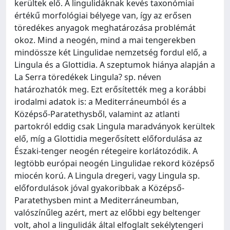
kerültek elő. A lingulidáknak kevés taxonómiai
értékű morfológiai bélyege van, így az erősen
töredékes anyagok meghatározása problémát
okoz. Mind a neogén, mind a mai tengerekben
mindössze két Lingulidae nemzetség fordul elő, a
Lingula és a Glottidia. A szeptumok hiánya alapján a
La Serra töredékek Lingula? sp. néven
határozhatók meg. Ezt erősítették meg a korábbi
irodalmi adatok is: a Mediterráneumból és a
Középső-Paratethysből, valamint az atlanti
partokról eddig csak Lingula maradványok kerültek
elő, míg a Glottidia megerősített előfordulása az
Északi-tenger neogén rétegeire korlátozódik. A
legtöbb európai neogén Lingulidae rekord középső
miocén korú. A Lingula dregeri, vagy Lingula sp.
előfordulások jóval gyakoribbak a Középső-
Paratethysben mint a Mediterráneumban,
valószínűleg azért, mert az előbbi egy beltenger
volt, ahol a lingulidák által elfoglalt sekélytengeri