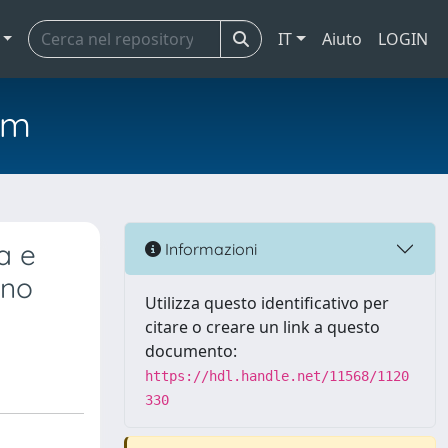
IT
Aiuto
LOGIN
em
ra e
Informazioni
ino
Utilizza questo identificativo per
citare o creare un link a questo
documento:
https://hdl.handle.net/11568/1120
330