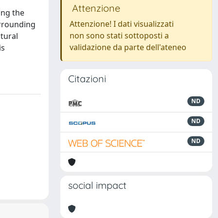
Attenzione
ing the
Attenzione! I dati visualizzati
urrounding
non sono stati sottoposti a
tural
validazione da parte dell'ateneo
is
Citazioni
ND
ND
ND
social impact