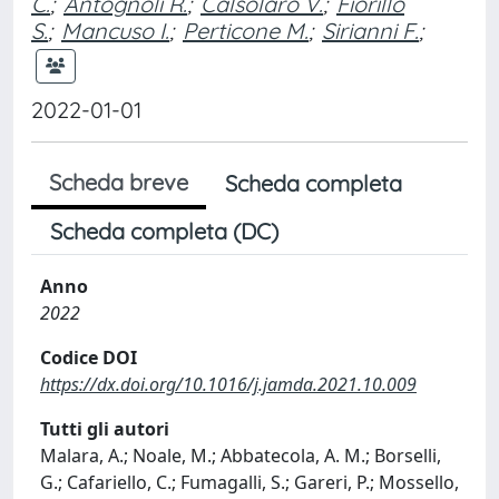
C.
;
Antognoli R.
;
Calsolaro V.
;
Fiorillo
S.
;
Mancuso I.
;
Perticone M.
;
Sirianni F.
;
2022-01-01
Scheda breve
Scheda completa
Scheda completa (DC)
Anno
2022
Codice DOI
https://dx.doi.org/10.1016/j.jamda.2021.10.009
Tutti gli autori
Malara, A.; Noale, M.; Abbatecola, A. M.; Borselli,
G.; Cafariello, C.; Fumagalli, S.; Gareri, P.; Mossello,