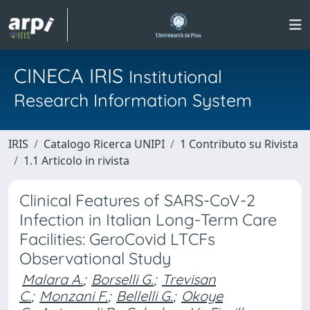
CINECA IRIS
Institutional
Research Information System
IRIS
Catalogo Ricerca UNIPI
1 Contributo su Rivista
1.1 Articolo in rivista
Clinical Features of SARS-CoV-2
Infection in Italian Long-Term Care
Facilities: GeroCovid LTCFs
Observational Study
Malara A.
;
Borselli G.
;
Trevisan
C.
;
Monzani F.
;
Bellelli G.
;
Okoye