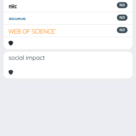
ND
ND
ND
social impact
Powered by
IRIS
-
about IRIS
-
Utilizzo dei cookie
Copyright © 2026