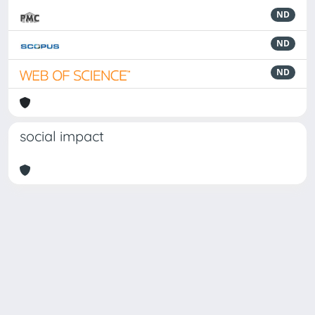
ND
ND
ND
social impact
Powered by
IRIS
-
about IRIS
-
Utilizzo dei cookie
Copyright © 2026