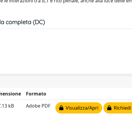
e le interazioni tra ICT e rito penale, anche alla luce delle
a completa (DC)
mensione
Formato
.13 kB
Adobe PDF
Visualizza/Apri
Richiedi