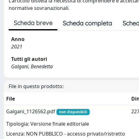
L'articolo disvela la necessità di comprendere e accettar
normative sovranazionali.
Scheda breve
Scheda completa
Sched
Anno
2021
Tutti gli autori
Galgani, Benedetta
File in questo prodotto:
File
Di
Galgani_1126562.pdf
227
non disponibili
Tipologia: Versione finale editoriale
Licenza: NON PUBBLICO - accesso privato/ristretto