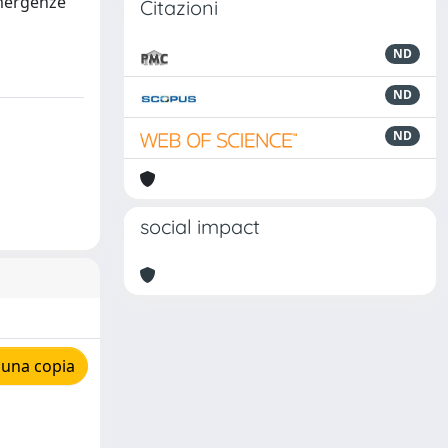
 emergenze
Citazioni
ND
ND
ND
social impact
 una copia