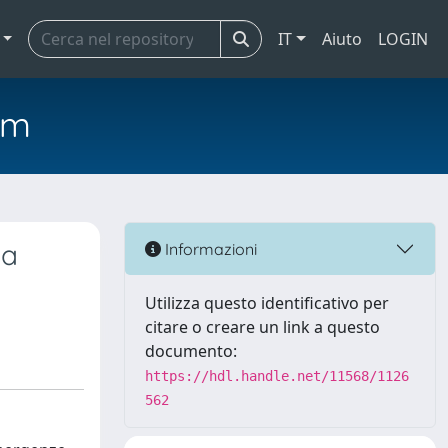
IT
Aiuto
LOGIN
em
na
Informazioni
Utilizza questo identificativo per
citare o creare un link a questo
documento:
https://hdl.handle.net/11568/1126
562