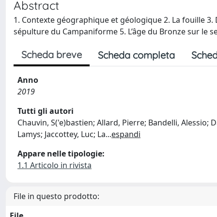
Abstract
1. Contexte géographique et géologique 2. La fouille 3
sépulture du Campaniforme 5. L’âge du Bronze sur le se
Scheda breve
Scheda completa
Sched
Anno
2019
Tutti gli autori
Chauvin, S('e)bastien; Allard, Pierre; Bandelli, Alessio;
Lamys; Jaccottey, Luc; La
...
espandi
Appare nelle tipologie:
1.1 Articolo in rivista
File in questo prodotto:
File