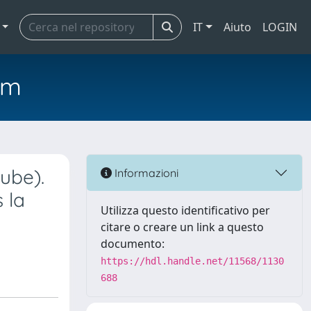
IT
Aiuto
LOGIN
em
Aube).
Informazioni
 la
Utilizza questo identificativo per
citare o creare un link a questo
documento:
https://hdl.handle.net/11568/1130
688