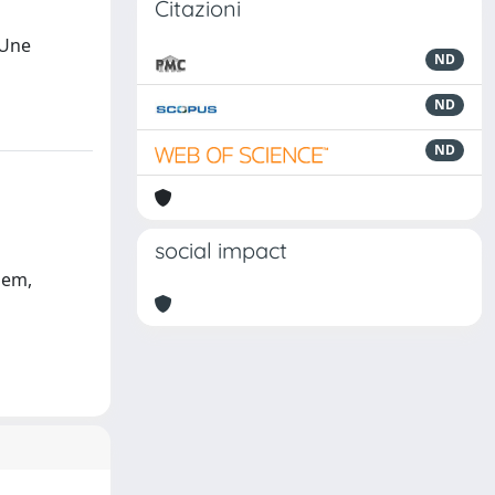
Citazioni
 Une
ND
ND
ND
social impact
chem,