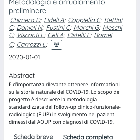
Metodologia e arruolamento
preliminare
Chimera D
;
Fideli A
;
Cappiello C
;
Bettini
C
;
Danieli N
;
Fustini C
;
Marchi G
;
Meschi
C
;
Visconti L
;
Celi A
;
Pistelli F
;
Romei
C
;
Carrozzi L
;
2020-01-01
Abstract
È d’importanza rilevante ottenere informazioni
sulla storia naturale del COVID-19. Lo scopo del
progetto è descrivere la metodologia
standardizzata del follow-up clinico-funzionale-
radiologico (F-UP) in svolgimento nei pazienti
dimessi dall’AOUP con diagnosi di COVID-19.
Scheda breve
Scheda completa