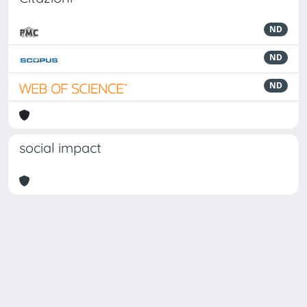
ND
ND
ND
social impact
Powered by
IRIS
-
about IRIS
-