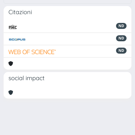
Citazioni
ND
ND
ND
social impact