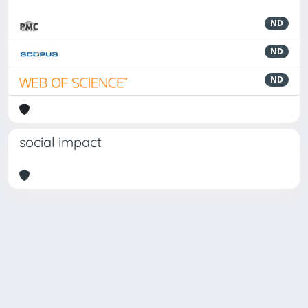
ND
ND
ND
social impact
Powered by
IRIS
-
about IRIS
-
Utilizzo dei cookie
Copyright © 2026