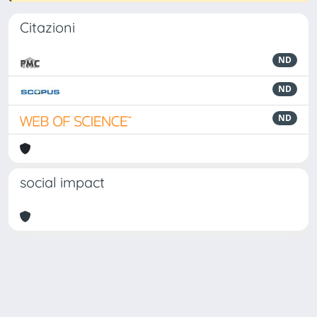
Citazioni
ND
ND
ND
social impact