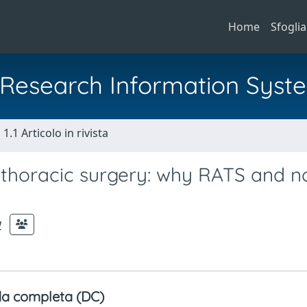
Home
Sfoglia
al Research Information Syst
1.1 Articolo in rivista
 thoracic surgery: why RATS and n
a
a completa (DC)