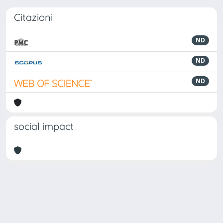
Citazioni
ND
ND
ND
social impact