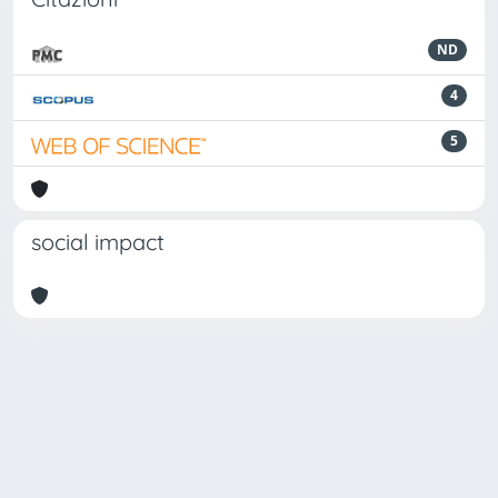
ND
4
5
social impact
Powered by
IRIS
-
about IRIS
-