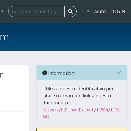
IT
Aiuto
LOGIN
em
r
Informazioni
Utilizza questo identificativo per
citare o creare un link a questo
documento:
https://hdl.handle.net/11568/1138
582